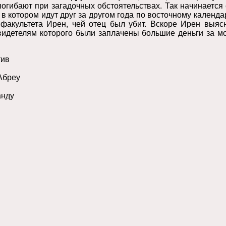
огибают при загадочных обстоятельствах. Так начинается
 в котором идут друг за другом года по восточному календа
 факультета Ирен, чей отец был убит. Вскоре Ирен выяс
видетелям которого были заплачены большие деньги за мо
тив
Абреу
нду