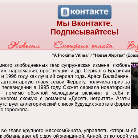
Мы Вконтакте.
Подписывайтесь!
"A Proxima Vitima" / "Новая Жертва" (Браз
много злободневных тем: супружеская измена, любовь
», наркомания, проституция и др. Сериал в Бразилии
 и 1996 году как лучший сериал года. Араси Балабанян,
авторитарную главу семьи Феррету, получила приз за
 телевидении в 1995 году. Сюжет сериала новаторский
— помимо обычной мелодрамы включил в себя и
 многом схожую с романом «Десять негритят» Агаты
сутствует аллегорический список будущих жертв в форме
о гороскопа.
 во главе крупного мясокомбината, управлять которым ей
ж обманывает её с другой женщиной, Анной, от которой у н