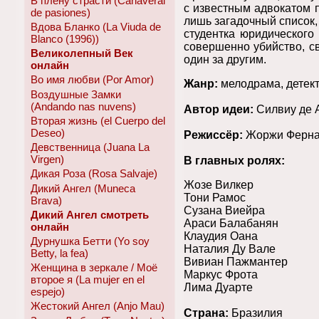
В плену страсти (Canaveral
с известным адвокатом п
de pasiones)
лишь загадочный список,
Вдова Бланко (La Viuda de
студентка юридического
Blanco (1996))
совершенно убийство, с
Великолепный Век
один за другим.
онлайн
Во имя любви (Por Amor)
Жанр:
мелодрама, детек
Воздушные Замки
(Andando nas nuvens)
Автор идеи:
Силвиу де 
Вторая жизнь (el Cuerpo del
Deseo)
Режиссёр:
Жоржи Ферна
Девственница (Juana La
Virgen)
В главных ролях:
Дикая Роза (Rosa Salvaje)
Жозе Вилкер
Дикий Ангел (Muneca
Тони Рамос
Brava)
Сузана Виейра
Дикий Ангел смотреть
Араси Балабанян
онлайн
Клаудия Оана
Дурнушка Бетти (Yo soy
Наталия Ду Вале
Betty, la fea)
Вивиан Пажмантер
Женщина в зеркале / Моё
Маркус Фрота
второе я (La mujer en el
Лима Дуарте
espejo)
Жестокий Ангел (Anjo Mau)
Страна:
Бразилия