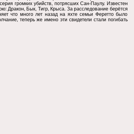
 серия громких убийств, потрясших Сан-Паулу. Известен
рю: Дракон, Бык, Тигр, Крыса. За расследование берётся
няет что много лет назад на яхте семьи Феретто было
лчание, теперь же имено эти свидетели стали погибать