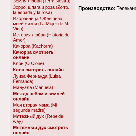
Земля Любви (Terra Nostra)
Зорро, шпага и роза (Zorro,
Производство:
Телекан
la espada y la rosa)
Избранница / Женщина
моей жизни (La Mujer de Mi
Vida)
История любви (Historia de
Amor)
Качорра (Kachorra)
Качорра смотреть
онлайн
Клон (O Clone)
Клон смотреть онлайн
Луиза Фернанда (Luisa
Fernanda)
Мануэла (Manuela)
Между небом и землей
онлайн
Моя вторая мама (Mi
segunda madre)
Мятежный дух (Rebelde
way)
Мятежный дух смотреть
онлайн