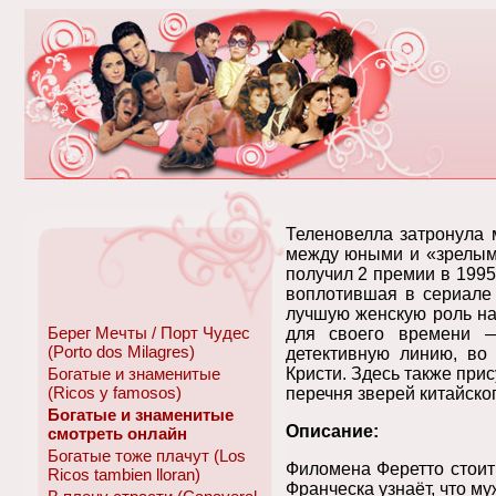
Теленовелла затронула 
между юными и «зрелыми
получил 2 премии в 1995
воплотившая в сериале 
лучшую женскую роль на
Берег Мечты / Порт Чудес
для своего времени 
(Porto dos Milagres)
детективную линию, во
Богатые и знаменитые
Кристи. Здесь также при
(Ricos y famosos)
перечня зверей китайског
Богатые и знаменитые
Описание:
смотреть онлайн
Богатые тоже плачут (Los
Филомена Феретто стоит
Ricos tambien lloran)
Франческа узнаёт, что му