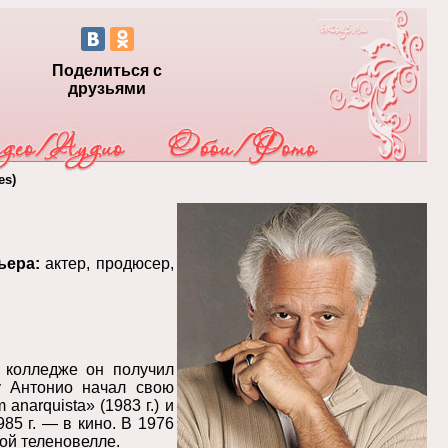
Поделиться с
друзьями
es)
ьера:
актер, продюсер,
 колледже он получил
ду Антонио начал свою
anarquista» (1983 г.) и
985 г. — в кино. В 1976
ой теленовелле.