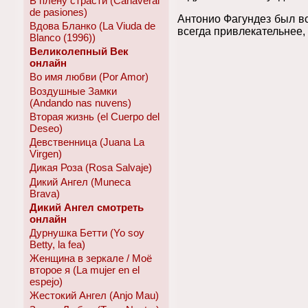
В плену страсти (Canaveral
de pasiones)
Антонио Фагундез был в
Вдова Бланко (La Viuda de
всегда привлекательнее,
Blanco (1996))
Великолепный Век
онлайн
Во имя любви (Por Amor)
Воздушные Замки
(Andando nas nuvens)
Вторая жизнь (el Cuerpo del
Deseo)
Девственница (Juana La
Virgen)
Дикая Роза (Rosa Salvaje)
Дикий Ангел (Muneca
Brava)
Дикий Ангел смотреть
онлайн
Дурнушка Бетти (Yo soy
Betty, la fea)
Женщина в зеркале / Моё
второе я (La mujer en el
espejo)
Жестокий Ангел (Anjo Mau)