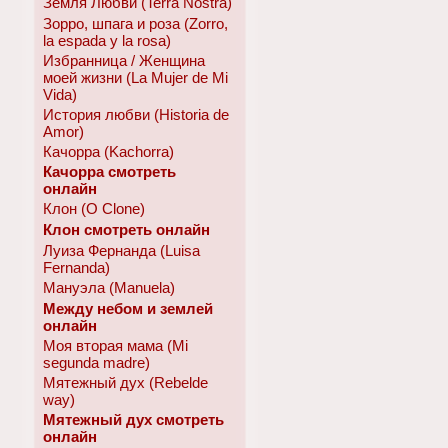
Земля Любви (Terra Nostra)
Зорро, шпага и роза (Zorro,
la espada y la rosa)
Избранница / Женщина
моей жизни (La Mujer de Mi
Vida)
История любви (Historia de
Amor)
Качорра (Kachorra)
Качорра смотреть
онлайн
Клон (O Clone)
Клон смотреть онлайн
Луиза Фернанда (Luisa
Fernanda)
Мануэла (Manuela)
Между небом и землей
онлайн
Моя вторая мама (Mi
segunda madre)
Мятежный дух (Rebelde
way)
Мятежный дух смотреть
онлайн