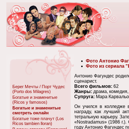
Фото Антонио Фагу
Фото из сериала 
Антонио Фагундес родилс
сценарист.
Всего фильмов:
62
Берег Мечты / Порт Чудес
(Porto dos Milagres)
Жанры:
драма, комедия,
Супруга:
Мара Карвальо 
Богатые и знаменитые
(Ricos y famosos)
Он учился в колледже 
Богатые и знаменитые
награду, как лучший ак
смотреть онлайн
тетральную карьеру. Зате
Богатые тоже плачут (Los
«Nostradamus» (1986 г.).
Ricos tambien lloran)
году Антонио Фагундес п