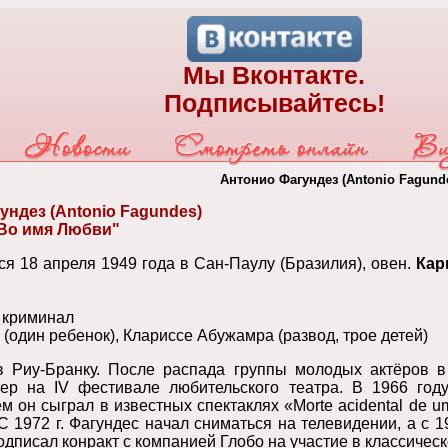
Мы Вконтакте.
Подписывайтесь!
Антонио Фагундез (Antonio Fagund
ндез (Antonio Fagundes)
"Во имя Любви"
я 18 апреля 1949 года в Сан-Паулу (Бразилия), овен.
Кар
 криминал
(один ребенок), Клариссе Абужамра (развод, трое детей)
в Риу-Бранку. После распада группы молодых актёров в
тер на IV фестивале любительского театра. В 1966 го
м он сыграл в известных спектаклях «Morte acidental de um 
 С 1972 г. Фагундес начал сниматься на телевидении, а с 1
одписал конракт с компанией Глобо на участие в классическ