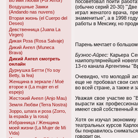
Во имя любви (Por Amor)
посоветовал пойти работа
Воздушные Замки
(обычно серий 20-30) '"Две
(Andando nas nuvens)
играл женатого врача, пр
Вторая жизнь (el Cuerpo del
знаменитые", а в 1998 год
Deseo)
работы в Мексику, но прод
Девственница (Juana La
Virgen)
Дикая Роза (Rosa Salvaje)
Парень мечтает о большом
Дикий Ангел (Muneca
Brava)
Буэнос-Айрес:
Карьера Сег
Дикий Ангел смотреть
наипопулярнейшей новелле 
онлайн
13-го канала Аргентины "Вр
Дурнушка Бетти (Yo soy
Betty, la fea)
Очевидно, что молодой акт
Женщина в зеркале / Моё
еще не пробовал свои силы
второе я (La mujer en el
во всей стране, а также и 
espejo)
Жестокий Ангел (Anjo Mau)
Уважая свое участие во "В
вырасти как профессионал
Земля Любви (Terra Nostra)
имеют свой собственный яз
Зорро, шпага и роза (Zorro,
la espada y la rosa)
Хотя он изучал экономику
Избранница / Женщина
театральных курсов Карлос
моей жизни (La Mujer de Mi
бы понравилось сниматься в
Vida)
говорит он.