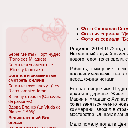
Фото Сернадас Сегу
Фото из сериала "Д
Фото из сериала "Б
Родился
: 20.03.1972 года.
Несчастный случай измен
Берег Мечты / Порт Чудес
(Porto dos Milagres)
нового героя теленовелл, 
Богатые и знаменитые
Робость, смущение, неж
(Ricos y famosos)
половину человечества, хо
Богатые и знаменитые
перед журналистами.
смотреть онлайн
Богатые тоже плачут (Los
Его настоящее имя Педро С
Ricos tambien lloran)
друзья в деревне. Живет 
В плену страсти (Canaveral
Марии и младших: Хуана и
de pasiones)
хочет заняться чем-то нов
Вдова Бланко (La Viuda de
коммерции, ввозил в стра
Blanco (1996))
мастерства. Он начал зани
Великолепный Век
онлайн
Мало помалу, попал в Цент