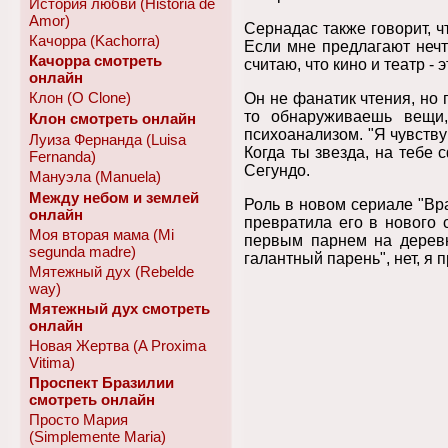
История любви (Historia de
Amor)
Сернадас также говорит, ч
Качорра (Kachorra)
Если мне предлагают нечт
Качорра смотреть
считаю, что кино и театр -
онлайн
Клон (O Clone)
Он не фанатик чтения, но 
то обнаруживаешь вещи,
Клон смотреть онлайн
психоанализом. "Я чувству
Луиза Фернанда (Luisa
Когда ты звезда, на тебе 
Fernanda)
Сегундо.
Мануэла (Manuela)
Между небом и землей
Роль в новом сериале "Вра
онлайн
превратила его в нового 
Моя вторая мама (Mi
первым парнем на деревн
segunda madre)
галантный парень", нет, я 
Мятежный дух (Rebelde
way)
Мятежный дух смотреть
онлайн
Новая Жертва (A Proxima
Vitima)
Проспект Бразилии
смотреть онлайн
Просто Мария
(Simplemente Maria)